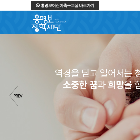
홍명보어린이축구교실 바로가기
역경을 딛고 일어서는 
소중한 꿈
과
희망
을 