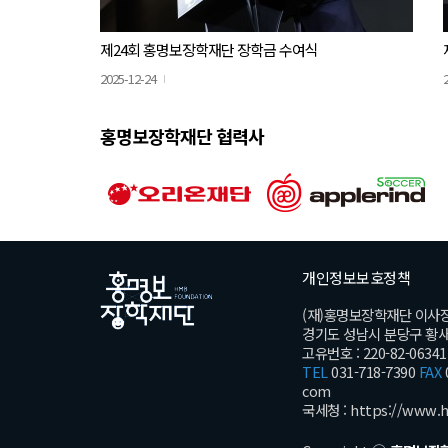
제24회 홍명보장학재단 장학금 수여식
2025-12-24
홍명보장학재단 협력사
개인정보보호정책
(재)홍명보장학재단 이사
경기도 성남시 분당구 황새울로
고유번호 : 220-82-06341
TEL
031-718-7390
FAX
com
국세청 :
https://www.h