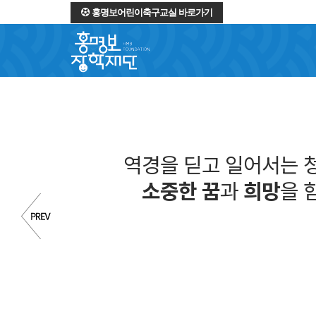
홍명보어린이축구교실 바로가기
역경을 딛고 일어서는 
소중한 꿈
과
희망
을 