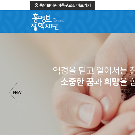
홍명보어린이축구교실 바로가기
역경을 딛고 일어서는 
소중한 꿈
과
희망
을 