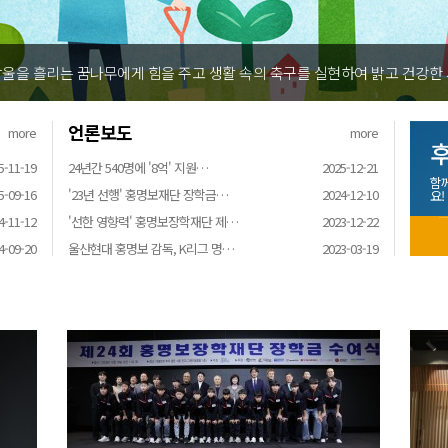
울을 흘리는 꿈나무에게 힘을 주고 생활 속의 축구를 실현하여 밝고 건강한
언론보도
more
more
후
5-11-19
24년간 540명에 '8억' 지원…
2025-12-21
함
5-09-16
'23년 선행' 홍명보재단 장학금…
2024-12-10
요!
4-11-12
'선한 영향력' 홍명보장학재단 제…
2023-12-22
4-09-20
울산현대 홍명보 감독, K리그 명…
2023-03-19