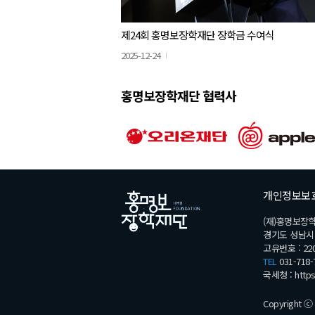
제24회 홍명보장학재단 장학금 수여식
2025-12-24
홍명보장학재단 협력사
개인정보보
(재)홍명보장
경기도 성남시 분
고유번호 : 220
TEL
031-718-
국세청 :
http
Copyright ⓒ