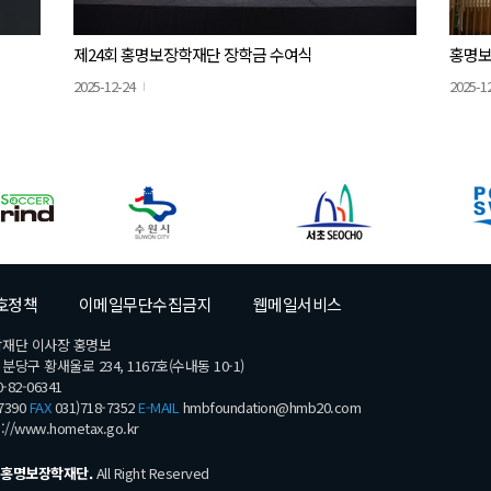
제24회 홍명보장학재단 장학금 수여식
홍명보
2025-12-24
2025-1
호정책
이메일무단수집금지
웹메일서비스
학재단 이사장 홍명보
당구 황새울로 234, 1167호(수내동 10-1)
-82-06341
7390
FAX
031)718-7352
E-MAIL
hmbfoundation@hmb20.com
s://www.hometax.go.kr
홍명보장학재단.
All Right Reserved