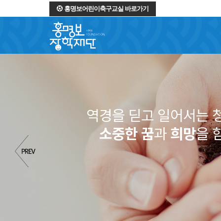
홍명보어린이축구교실 바로가기
역경을 딛고 일어서는 
소중한 꿈
과
희망
을 