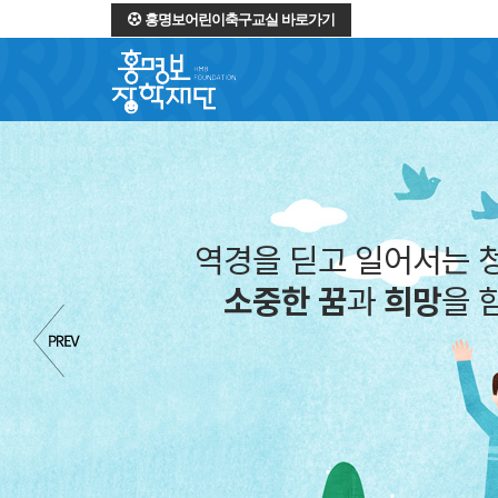
홍명보어린이축구교실 바로가기
역경을 딛고 일어서는 
소중한 꿈
과
희망
을 