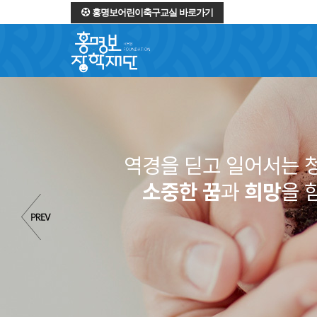
홍명보어린이축구교실 바로가기
역경을 딛고 일어서는 
소중한 꿈
과
희망
을 