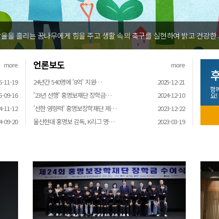
울을 흘리는 꿈나무에게 힘을 주고 생활 속의 축구를 실현하여 밝고 건강한
언론보도
more
more
후
5-11-19
24년간 540명에 '8억' 지원…
2025-12-21
함
5-09-16
'23년 선행' 홍명보재단 장학금…
2024-12-10
요!
4-11-12
'선한 영향력' 홍명보장학재단 제…
2023-12-22
4-09-20
울산현대 홍명보 감독, K리그 명…
2023-03-19