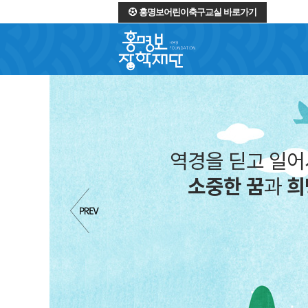
홍명보어린이축구교실 바로가기
역경을 딛고 일
소중한 꿈
과
희