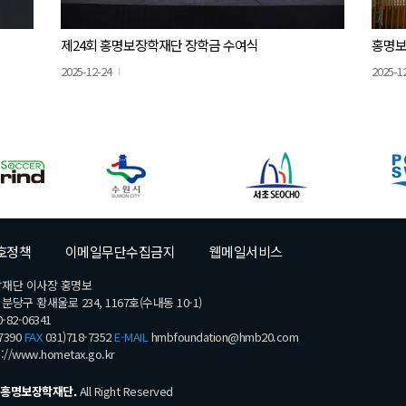
제24회 홍명보장학재단 장학금 수여식
홍명보
2025-12-24
2025-1
호정책
이메일무단수집금지
웹메일서비스
학재단 이사장 홍명보
당구 황새울로 234, 1167호(수내동 10-1)
-82-06341
7390
FAX
031)718-7352
E-MAIL
hmbfoundation@hmb20.com
s://www.hometax.go.kr
홍명보장학재단.
All Right Reserved