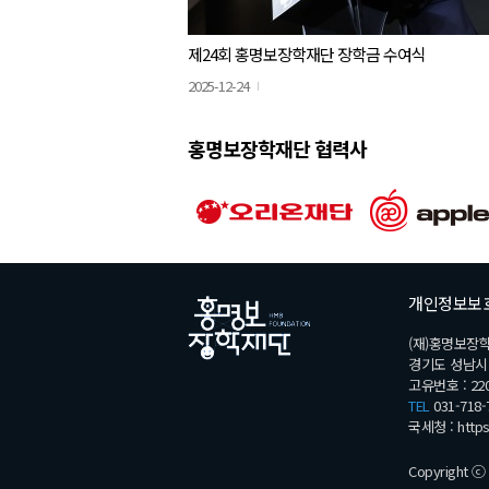
제24회 홍명보장학재단 장학금 수여식
2025-12-24
홍명보장학재단 협력사
개인정보보
(재)홍명보장
경기도 성남시 분
고유번호 : 220
TEL
031-718-
국세청 :
http
Copyright ⓒ