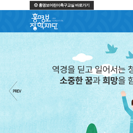
홍명보어린이축구교실 바로가기
역경을 딛고 일어서는 
소중한 꿈
과
희망
을 