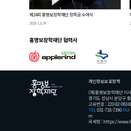
제24회 홍명보장학재단 장학금 수여식
2025-12-24
홍명보장학재단 협력사
개인정보보호정책
(재)홍명보장학재단 이
경기도 성남시 분당구 황새울
고유번호 : 220-82-0634
TEL
031-718-7390
FAX
m
국세청 :
https://www.