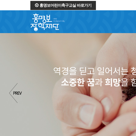
홍명보어린이축구교실 바로가기
역경을 딛고 일어서는 
소중한 꿈
과
희망
을 