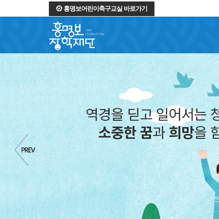
홍명보어린이축구교실 바로가기
역경을 딛고 일어서는 
소중한 꿈
과
희망
을 