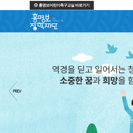
홍명보어린이축구교실 바로가기
역경을 딛고 일어서는 
소중한 꿈
과
희망
을 