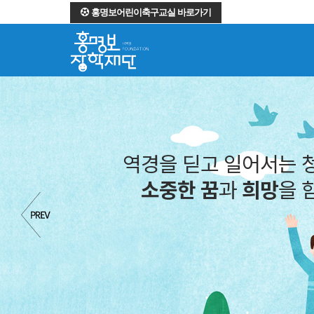
홍명보어린이축구교실 바로가기
역경을 딛고 일어서는 
소중한 꿈
과
희망
을 