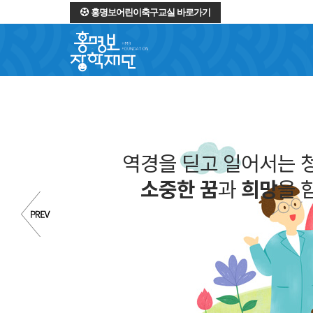
홍명보어린이축구교실 바로가기
역경을 딛고 일어서는 
소중한 꿈
과
희망
을 