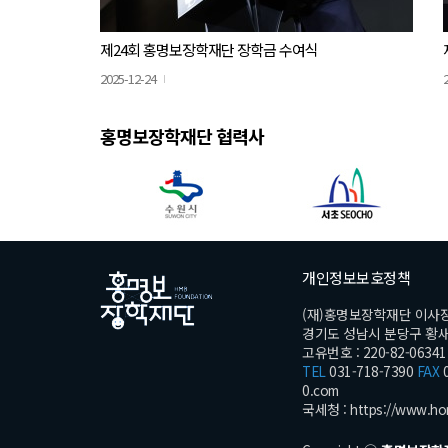
제24회 홍명보장학재단 장학금 수여식
2025-12-24
홍명보장학재단 협력사
개인정보보호정책
(재)홍명보장학재단 이사
경기도 성남시 분당구 황새울로
고유번호 : 220-82-06341
TEL
031-718-7390
FAX
0
0.com
국세청 :
https://www.ho