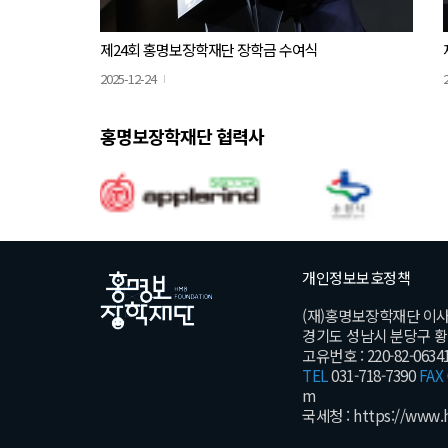
제24회 홍명보장학재단 장학금 수여식
2025-12-24
홍명보장학재단 협력사
개인정보보호정책
(재)홍명보장학재단 이
경기도 성남시 분당구 황새울
고유번호 : 220-82-0634
TEL
031-718-7390
FAX
m
국세청 :
https://www.