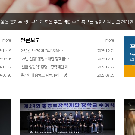
울을 흘리는 꿈나무에게 힘을 주고 생활 속의 축구를 실현하여 밝고 건강한
언론보도
more
more
후
5-11-19
24년간 540명에 '8억' 지원…
2025-12-21
함
5-09-16
'23년 선행' 홍명보재단 장학금…
2024-12-10
요!
4-11-12
'선한 영향력' 홍명보장학재단 제…
2023-12-22
4-09-20
울산현대 홍명보 감독, K리그 명…
2023-03-19