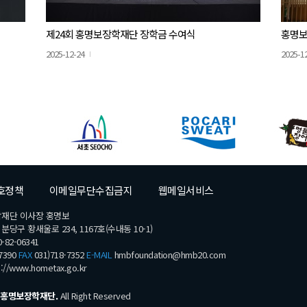
제24회 홍명보장학재단 장학금 수여식
홍명보
2025-12-24
2025-1
호정책
이메일무단수집금지
웹메일서비스
학재단 이사장 홍명보
당구 황새울로 234, 1167호(수내동 10-1)
-82-06341
7390
FAX
031)718-7352
E-MAIL
hmbfoundation@hmb20.com
s://www.hometax.go.kr
홍명보장학재단.
All Right Reserved