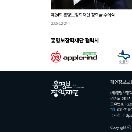
제24회 홍명보장학재단 장학금 수여식
2025-12-24
홍명보장학재단 협력사
개인정보보
(재)홍명보장
경기도 성남시 분
고유번호 : 220
TEL
031-718-
국세청 :
http
Copyright ⓒ