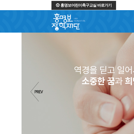
홍명보어린이축구교실 바로가기
역경을 딛고 일
소중한 꿈
과
희