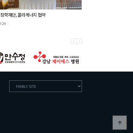
장학재단, 콜라게너지 협약
2-24