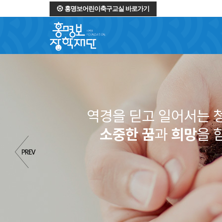
홍명보어린이축구교실 바로가기
역경을 딛고 일어서는 
소중한 꿈
과
희망
을 