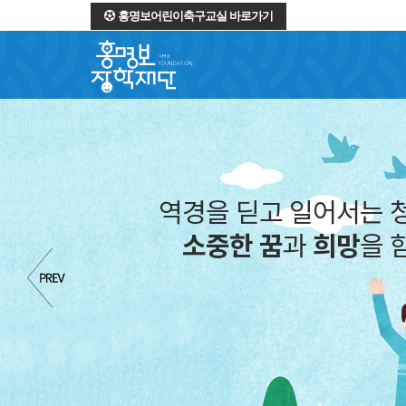
홍명보어린이축구교실 바로가기
역경을 딛고 일어서는 
소중한 꿈
과
희망
을 