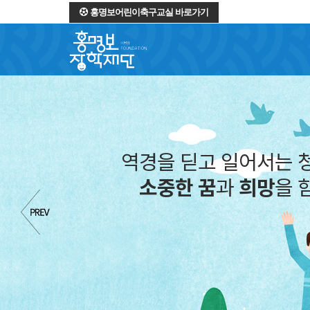
홍명보어린이축구교실 바로가기
역경을 딛고 일어서는 
소중한 꿈
과
희망
을 