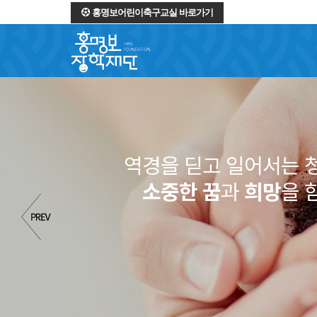
홍명보어린이축구교실 바로가기
역경을 딛고 일어서는 
소중한 꿈
과
희망
을 