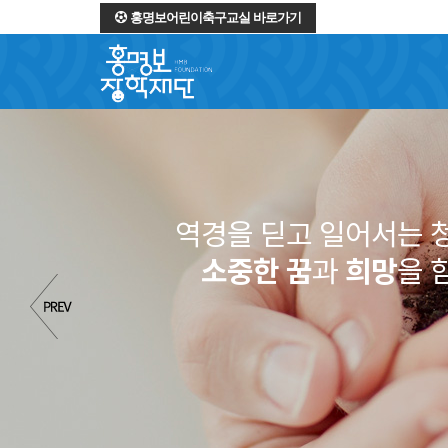
홍명보어린이축구교실 바로가기
역경을 딛고 일어서는 
소중한 꿈
과
희망
을 