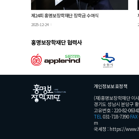
제24회 홍명보장학재단 장학금 수여식
2025-12-24
홍명보장학재단 협력사
개인정보보호정책
(재)홍명보장학재단 이
경기도 성남시 분당구 황새울
고유번호 : 220-82-0634
TEL
031-718-7390
FAX
m
국세청 :
https://www.