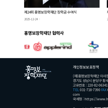
제24회 홍명보장학재단 장학금 수여식
2025-12-24
홍명보장학재단 협력사
개인정보보호정책
(재)홍명보장학재단 이사
경기도 성남시 분당구 황새울로
고유번호 : 220-82-06341
TEL
031-718-7390
FAX
com
국세청 :
https://www.h