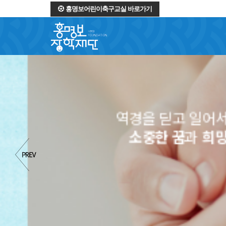
홍명보어린이축구교실 바로가기
역경을 딛고 일어서는 
소중한 꿈
과
희망
을 