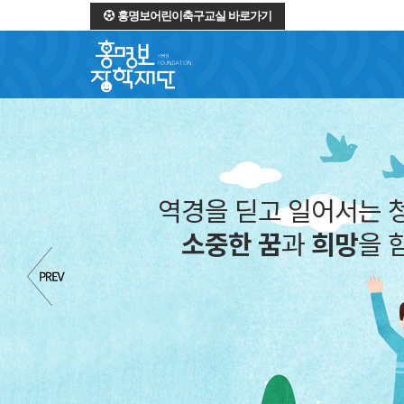
홍명보어린이축구교실 바로가기
역경을 딛고 일어서는 
소중한 꿈
과
희망
을 