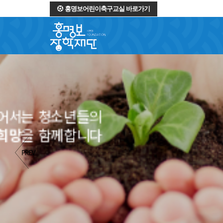
홍명보어린이축구교실 바로가기
역경을 딛고 일어서는 
소중한 꿈
과
희망
을 