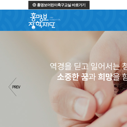
홍명보어린이축구교실 바로가기
역경을 딛고 일어서는 
소중한 꿈
과
희망
을 