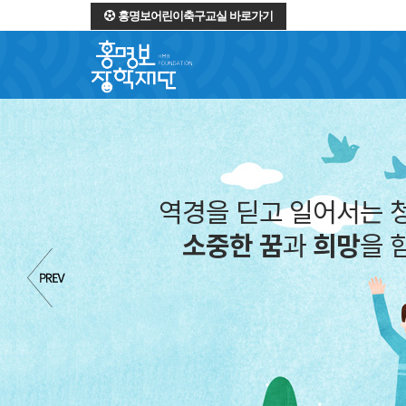
홍명보어린이축구교실 바로가기
역경을 딛고 일어서
소중한 꿈
과
희망