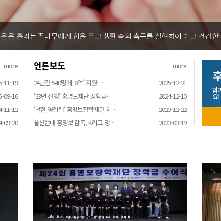
울을 흘리는 꿈나무에게 힘을 주고 생활 속의 축구를 실현하여 밝고 건강한
언론보도
more
more
후
5-11-19
24년간 540명에 '8억' 지원…
2025-12-21
함
5-09-16
'23년 선행' 홍명보재단 장학금…
2024-12-10
요!
4-11-12
'선한 영향력' 홍명보장학재단 제…
2023-12-22
4-09-20
울산현대 홍명보 감독, K리그 명…
2023-03-19