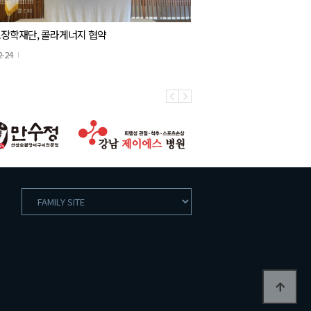
장학재단, 콜라게너지 협약
2-24