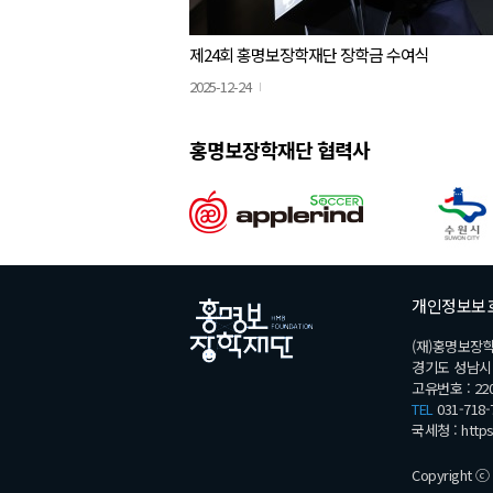
제24회 홍명보장학재단 장학금 수여식
2025-12-24
홍명보장학재단 협력사
개인정보보
(재)홍명보장
경기도 성남시 분
고유번호 : 220
TEL
031-718-
국세청 :
http
Copyright ⓒ