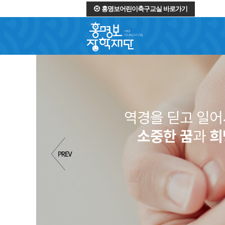
홍명보어린이축구교실 바로가기
역경을 딛고 일
소중한 꿈
과
희