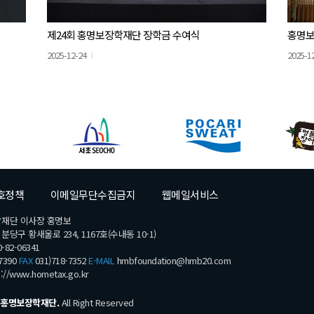
제24회 홍명보장학재단 장학금 수여식
홍명보
2025-12-24
2025-1
호정책
이메일무단수집금지
웹메일서비스
학재단 이사장 홍명보
당구 황새울로 234, 1167호(수내동 10-1)
-82-06341
7390
FAX
031)718-7352
E-MAIL
hmbfoundation@hmb20.com
s://www.hometax.go.kr
홍명보장학재단.
All Right Reserved