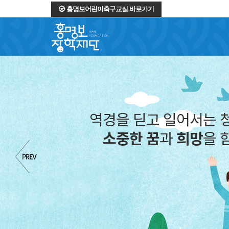
홍명보어린이축구교실 바로가기
역경을 딛고 일어서는 
소중한 꿈
과
희망
을 