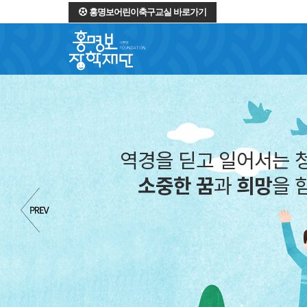
홍명보어린이축구교실 바로가기
역경을 딛고 일
소중한 꿈
과