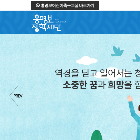
홍명보어린이축구교실 바로가기
역경을 딛고 일어서는 
소중한 꿈
과
희망
을 