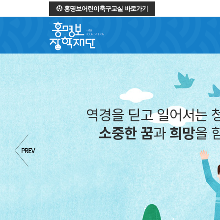
홍명보어린이축구교실 바로가기
역경을 딛고 일어서는 
소중한 꿈
과
희망
을 