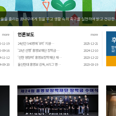
여 밝고 건강한 사회 인재를 육성하기 위해 설립되었습니다
언론보도
more
more
후
5-11-19
24년간 540명에 '8억' 지원…
2025-12-21
함
5-09-16
'23년 선행' 홍명보재단 장학금…
2024-12-10
요!
4-11-12
'선한 영향력' 홍명보장학재단 제…
2023-12-22
4-09-20
울산현대 홍명보 감독, K리그 명…
2023-03-19