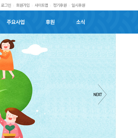
로그인
회원가입
사이트맵
정기후원
일시후원
주요사업
후원
소식
역경을 딛고 일어서는
소중한 꿈
과
희망
을