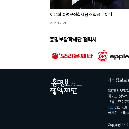
제24회 홍명보장학재단 장학금 수여식
2025-12-24
홍명보장학재단 협력사
개인정보보
(재)홍명보장
경기도 성남시 분
고유번호 : 220
TEL
031-718-
국세청 :
http
Copyright ⓒ