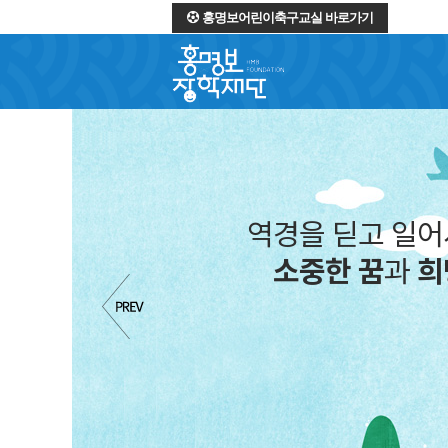
홍명보어린이축구교실 바로가기
딛고 일어서는 청소년들의
 꿈
과
희망
을 함께합니다