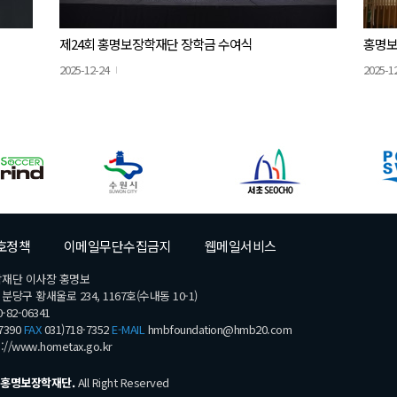
제24회 홍명보장학재단 장학금 수여식
홍명보
2025-12-24
2025-1
호정책
이메일무단수집금지
웹메일서비스
학재단 이사장 홍명보
당구 황새울로 234, 1167호(수내동 10-1)
-82-06341
7390
FAX
031)718-7352
E-MAIL
hmbfoundation@hmb20.com
s://www.hometax.go.kr
홍명보장학재단.
All Right Reserved