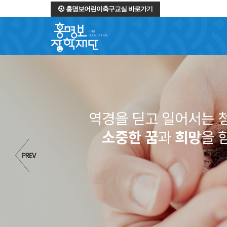
홍명보어린이축구교실 바로가기
역경을 딛고 일어서는 
소중한 꿈
과
희망
을 