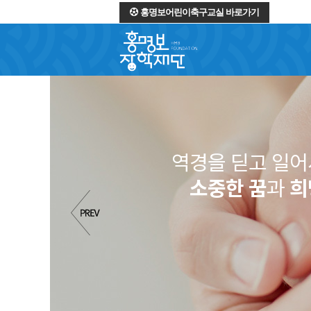
홍명보어린이축구교실 바로가기
역경을 딛고 일어서는
소중한 꿈
과
희망
을