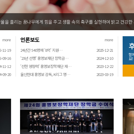
는 꿈나무에게 힘을 주고 생활 속의 축구를 실현하여 밝고 건강한 사회 인
언론보도
more
more
후
5-11-19
24년간 540명에 '8억' 지원…
2025-12-21
함
5-09-16
'23년 선행' 홍명보재단 장학금…
2024-12-10
요!
4-11-12
'선한 영향력' 홍명보장학재단 제…
2023-12-22
4-09-20
울산현대 홍명보 감독, K리그 명…
2023-03-19