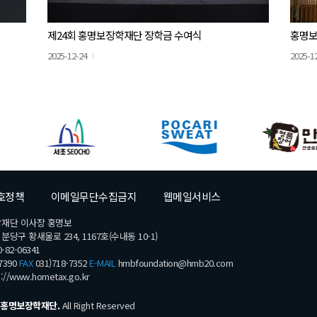
제24회 홍명보장학재단 장학금 수여식
홍명보
2025-12-24
2025-1
호정책
이메일무단수집금지
웹메일서비스
학재단 이사장 홍명보
당구 황새울로 234, 1167호(수내동 10-1)
-82-06341
7390
FAX
031)718-7352
E-MAIL
hmbfoundation@hmb20.com
s://www.hometax.go.kr
홍명보장학재단.
All Right Reserved