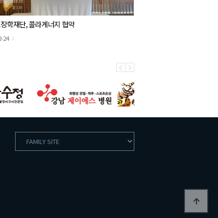
장학재단, 콜라게너지 협약
2-24