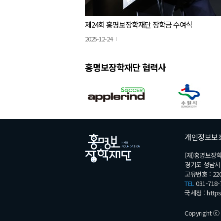
제24회 홍명보장학재단 장학금 수여식
2025-12-24
홍명보장학재단 협력사
개인정보보
(재)홍명보장
경기도 성남시 분
고유번호 : 220
TEL
031-718-
국세청 :
http
Copyright ⓒ