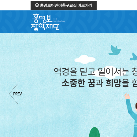
홍명보어린이축구교실 바로가기
역경을 딛고 일어서는 청
소중한 꿈
과
희망
을 함