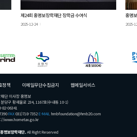
제24회 홍명보장학재단 장학금 수여식
홍명보
2025-12-24
2025-1
호정책
이메일무단수집금지
웹메일서비스
학재단 이사장 홍명보
당구 황새울로 234, 1167호(수내동 10-1)
-82-06341
7390
FAX
031)718-7352
E-MAIL
hmbfoundation@hmb20.com
s://www.hometax.go.kr
홍명보장학재단.
All Right Reserved