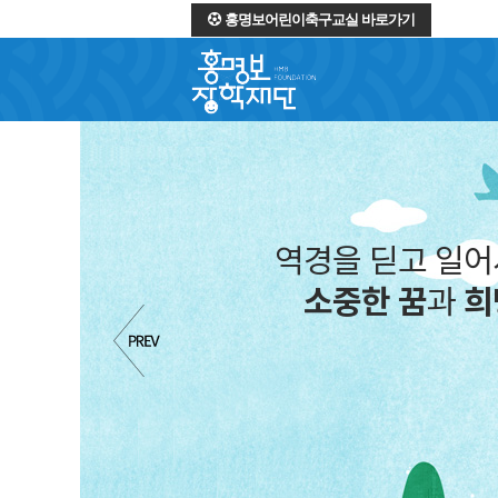
홍명보어린이축구교실 바로가기
역경을 딛고 일
소중한 꿈
과
희