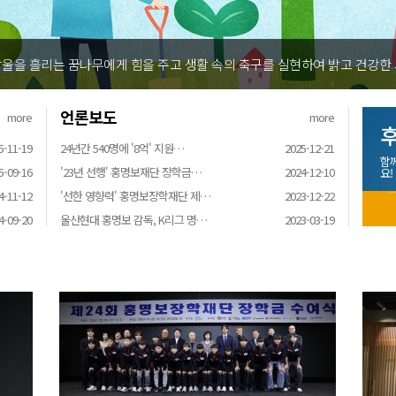
울을 흘리는 꿈나무에게 힘을 주고 생활 속의 축구를 실현하여 밝고 건강한
언론보도
more
more
후
5-11-19
24년간 540명에 '8억' 지원…
2025-12-21
함
5-09-16
'23년 선행' 홍명보재단 장학금…
2024-12-10
요!
4-11-12
'선한 영향력' 홍명보장학재단 제…
2023-12-22
4-09-20
울산현대 홍명보 감독, K리그 명…
2023-03-19