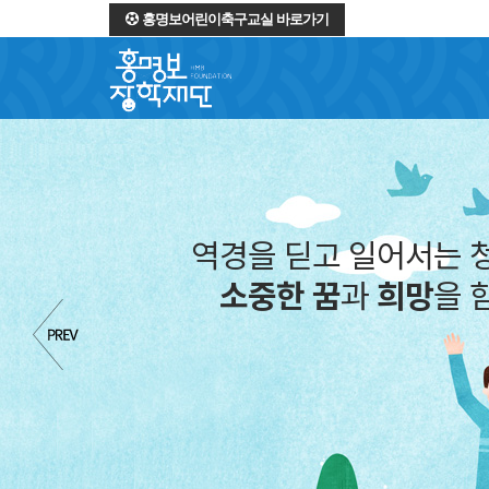
홍명보어린이축구교실 바로가기
역경을 딛고 일어서는 
소중한 꿈
과
희망
을 